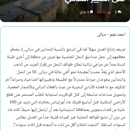
0
2٬152
6 دقائق
احمد نجم – ديالى
لم يعد إنتاج العسل سهلاً كما في السابق بالنسبة للنحالين في ديالى، إذ يضطر
معظمهم إلى حمل صناديق النحل الخشبية مهاجرين من منطقة إلى أخرى طيلة
السنة بحثاً عن مراعي نباتية تمكن طوائف النحل من إفراز المزيد من الذهب
الأصفر الذي يُعدُّ مصدراً لمعيشة نحو ألفي عائلة في ديالى. كلاً من النحل
والنحالين يخوضان صراعاً مشتركاً مع الطبيعة وتغييراتها المناخية، وصراعاً آخر
للتكيف مع ما فعلته الأيادي البشرية من عبث بالغطاء النباتي والأشجار المعمرة،
وتحويل مساحات شاسعة إلى كتل كونكريت استجابة للطلب المستمر على قطع
الأراضي السكنية. قبل أسابيع قليلة، عاد أبو إيناس بخلاياه التي تزيد عن 100
خلية من قضاء بنجوين بمحافظة السليمانية بعد أن ارتحل إليها صيفاً، لكنه عاد
من دون أن تنتج طوائفه النحلية غير كميات قليلة جداً من العسل، بعكس
السنوات السابقة. “انتجت الخلايا أقل من ثلث ما أنتجته قبل ثلاث سنوات”،