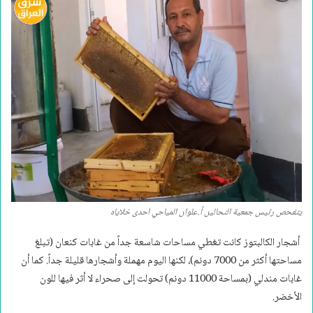
يتفحص رئيس جمعية النحالين أ.علوان المياحي احدى خلاياه
أشجار الكالبتوز كانت تغطي مساحات شاسعة جداً من غابات كنعان (تبلغ
مساحتها أكثر من 7000 دونم)، لكنها اليوم مهملة وأشجارها قليلة جداً. كما أن
غابات مندلي (بمساحة 11000 دونم) تحولت إلى صحراء لا أثر فيها للون
الأخضر.