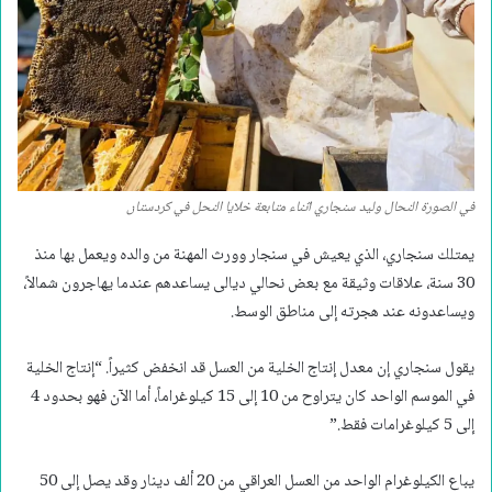
في الصورة النحال وليد سنجاري اثناء متابعة خلايا النحل في كردستان
يمتلك سنجاري، الذي يعيش في سنجار وورث المهنة من والده ويعمل بها منذ
30 سنة، علاقات وثيقة مع بعض نحالي ديالى يساعدهم عندما يهاجرون شمالاً،
ويساعدونه عند هجرته إلى مناطق الوسط.
يقول سنجاري إن معدل إنتاج الخلية من العسل قد انخفض كثيراً. “إنتاج الخلية
في الموسم الواحد كان يتراوح من 10 إلى 15 كيلوغراماً، أما الآن فهو بحدود 4
إلى 5 كيلوغرامات فقط.”
يباع الكيلوغرام الواحد من العسل العراقي من 20 ألف دينار وقد يصل إلى 50