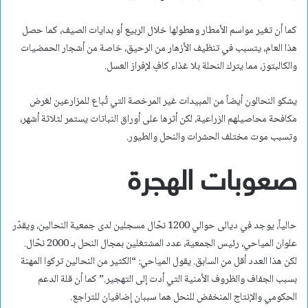
كما أن تغير مواسم الأمطار وهطولها خلال الربيع أو بدايات الصيف، كما حصل
هذا العام، يتسبب في تنظيف الأزهار من الرحيق، خاصة من أشجار الحمضيات
والكالبتوز، مما يترك النحلة بلا غذاء كافٍ لإفراز العسل.
يشكو النحالون أيضاً من المبيدات غير المرخصة التي تُباع للمزارعين لغرض
مكافحة محاصيلهم الزراعية، لكن أثرها على أوراق النباتات يستمر لثلاثة أشهر،
وتسبب موت مختلف الحشرات والنحل والطيور.
صعوبات الهجرة
حالياً، يوجد في ديالى حوالي 1200 نحّال مسجلين لدى جمعية النحالين، ويقدّر
علوان المياحي، رئيس الجمعية، عدد المشتغلين بمجال النحل بـ 2000 نحّال.
لكن هذا العدد أقل من السابق. يقول المياحي: “الكثير من النحالين تركوا المهنة
بسبب الجفاف والظروف الأمنية التي أدت إلى التهجير.” كما أن قلة الدعم
الحكومي والإنتاج المنخفض للنحل هما سببان إضافيان للتراجع.