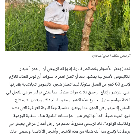
الربيعي يتفقد احدى اشجاره
تمتاز بعض الأشجار بخصائص نادرة، إذ يؤكد الربيعي أن “إحدى أشجار
الكالبتوس الأسترالية يمكنها، بعد أن تصل لعمر 5 سنوات، أن توفر الغذاء اللازم
لإنتاج 80 كغم من العسل سنويًا. فيما تمتاز شجرة كالبتوس تايلاندية بقدرتها
على التزهير وإنتاج الرحيق ثلاث مرات سنويًا، مما يعني توفير مرعى للنحل في
ثلاثة مواسم سنويًا. جميع هذه الأشجار مقاومة للجفاف، وبعضها لا يحتاج
للسقي إلا مرتين في الشهر، مما يجعلها مناسبة جدًا للبيئة العراقية التي تشح
فيها المياه صيفًا. كما أنها توفر على المؤسسات البلدية عناء السقاية اليومية
وتكاليف الوقود”. قاد الربيعي مشروعًا بدعم من رجل أعمال عراقي يعيش في
بريطانيا لإنتاج مئة ألف شتلة من هذه الأشجار وأشجار الأكاسيا، ويسعى حاليًا