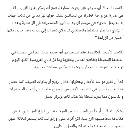
بالنسبة للنحال أبو حيدر، فهو يعيش مفارقة، فمع أنه يسكن قرية الهويدر التي
هي عبارة عن واحة خضراء من البساتين يلتف حولها نهر ديالى من ثلاث جهات،
إلا أنه ينقل خلاياه في موسم الربيع لبساتين الحمضيات في الراشدية ببغداد.
“الإنتاج هنا صار متقطعاً والبساتين قلت لأن تحولت إلى بيوت وصارت وارداتها
أحسن من الزراعة.”
بالنسبة لأشجار الكالبتوز، فقد استخدمها أبو حيدر سابقاً كمراعي عسلية في
المنطقة المحيطة بتقاطع القدس ببعقوبة وداخل نادي الفروسية، لكنها اليوم
تراجعت وتعرضت للتحطيب وشيدت مكانها محلات تجارية.
كما أن تغير مواسم الأمطار وهطولها خلال الربيع أو بدايات الصيف، كما حصل
هذا العام، يتسبب في تنظيف الأزهار من الرحيق، خاصة من أشجار الحمضيات
والكالبتوز، مما يترك النحلة بلا غذاء كافٍ لإفراز العسل.
يشكو النحالون أيضاً من المبيدات غير المرخصة التي تُباع للمزارعين لغرض
مكافحة محاصيلهم الزراعية، لكن أثرها على أوراق النباتات يستمر لثلاثة أشهر،
وتسبب موت مختلف الحشرات والنحل والطيور.