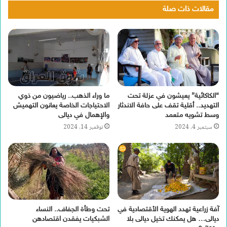
مقالات ذات صلة
“الكاكائية” يعيشون في عزلة تحت
ما وراء الذهب.. رياضيون من ذوي
التهديد.. أقلية تقف على حافة الاندثار
الاحتياجات الخاصة يعانون التهميش
وسط تشويه متعمد
والإهمال في ديالى
سبتمبر 4, 2024
نوفمبر 14, 2024
آفة زراعية تهدد الهوية الأقتصادية في
تحت وطأة الجفاف.. النساء
ديالى… هل يمكنك تخيل ديالى بلا
الشبكيات يفقدن اقتصادهن