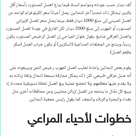
ألف دينار حسب جودته ومواسم السنة، فيما يباع العسل المستورد بأسعار أقل
بكثير، ليشكل ذلك تحدياً آخر للنحالين. يصل أحياناً سعر الكيلوغرام الواحد من
العسل الصيني إلى مبلغ 1000 دينار فقط، بينما يصل سعر العسل الإيراني
المستورد أو المهرب إلى مبلغ 2000 دينار. لكن الفارق في جودة العسل المستورد
والعسل العراقي شاسع. يقول علوان المياحي إن العسل الرخيص المستورد يكون
رديئاً، وينتج من المخلفات الصناعية (السكرين) أو يكون شراب العسل (سكر
بطعم العسل).
يقوم بعض النحالين بإعادة تعليب العسل المهرب رخيص الثمن ويبيعونه على
أنه عسل عراقي طبيعي، لكن ذلك يشكل مجازفة بسمعة النحال وثقة زبائنه به،
ولا يقدم عليها معظمهم. ولا تخضع عملية بيع العسل لخطة تسويقية محددة، إذ
يبيع كل نحّال ما ينتجه من العسل لزبائن محليين ومن محافظات أخرى مثل
بغداد والبصرة وكربلاء والنجف، كما يقول رئيس جمعية النحالين.
خطوات لأحياء المراعي