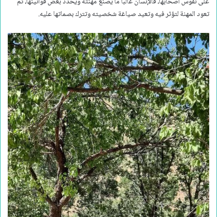
على نفوس أصحابها، فالإنسان غالبًا ما يصنع مهنته ويحدد بعض قوانينها، ثم
تعود المهنة لتؤثر فيه وتعيد صياغة شخصيته وتترك بصماتها عليه.