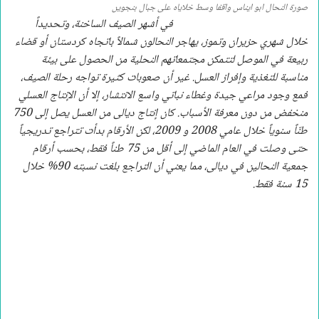
صورة النحال ابو ايناس واقفا وسط خلاياه على جبال بنجوين
في أشهر الصيف الساخنة، وتحديداً
خلال شهري حزيران وتموز، يهاجر النحالون شمالاً باتجاه كردستان أو قضاء
ربيعة في الموصل لتتمكن مجتمعاتهم النحلية من الحصول على بيئة
مناسبة للتغذية وإفراز العسل. غير أن صعوبات كثيرة تواجه رحلة الصيف،
فمع وجود مراعي جيدة وغطاء نباتي واسع الانتشار، إلا أن الإنتاج العسلي
منخفض من دون معرفة الأسباب. كان إنتاج ديالى من العسل يصل إلى 750
طنّاً سنوياً خلال عامي 2008 و 2009، لكن الأرقام بدأت تتراجع تدريجياً
حتى وصلت في العام الماضي إلى أقل من 75 طناً فقط، بحسب أرقام
جمعية النحالين في ديالى، مما يعني أن التراجع بلغت نسبته 90% خلال
15 سنة فقط.