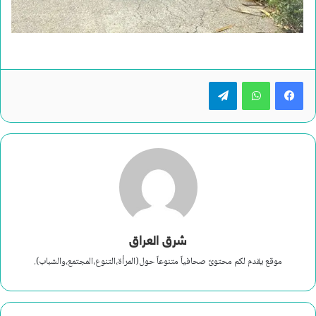
تيلقرام
شرق العراق
موقع يقدم لكم محتوىً صحافياً متنوعاً حول(المرأة،التنوع،المجتمع،والشباب).