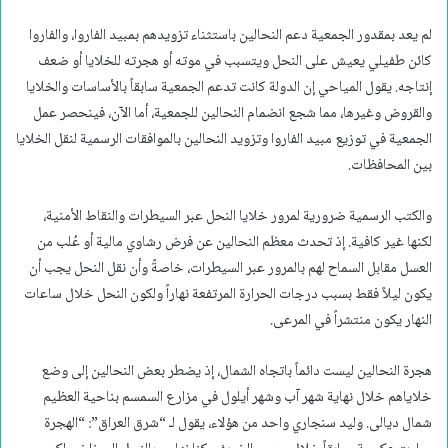
لم يعد بمقدور الجمعية دعم النحالين باستثناء تزويدهم بمبيد الفاروا، والفاروا
كائن طفيلي يعيش على النحل ويتسبب في موته أو هجرته للخلايا أو ضعف
إنتاجه. يقول المياحي إن الدولة كانت تدعم الجمعية سابقاً بالأساسات والخلايا
والقروض وغيرها، مما شجع انضمام النحالين للجمعية، أما الآن، فينحصر عمل
الجمعية في توزيع مبيد الفاروا وتزويد النحالين بالموافقات الرسمية لنقل الخلايا
بين المحافظات.
والكتب الرسمية ضرورية لمرور خلايا النحل عبر السيطرات والنقاط الأمنية،
لكنها غير كافية. إذ تحدث معظم النحالين عن فرض رشاوي مالية أو عُلب من
العسل مقابل السماح لهم بالمرور عبر السيطرات، خاصةً وأن نقل النحل يجب أن
يكون ليلاً فقط بسبب درجات الحرارة المرتفعة نهاراً ولكون النحل خلال ساعات
النهار يكون منتشراً في المرعى.
هجرة النحالين ليست دائماً باتجاه الشمال، إذ يضطر بعض النحالين إلى وضع
خلاياهم خلال نهاية شهر آب وشهر أيلول في مزارع السمسم بناحية العظيم
شمال ديالى. وليد سنجاري واحد من هؤلاء، يقول لـ “شرق العراق”: “الهجرة