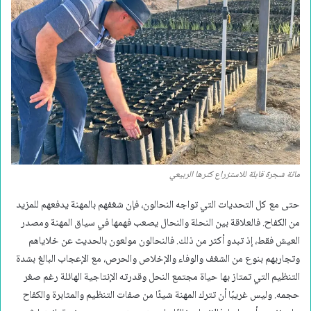
مائة شجرة قابلة للاستزراع كثرها الربيعي
حتى مع كل التحديات التي تواجه النحالون، فإن شغفهم بالمهنة يدفعهم للمزيد
من الكفاح. فالعلاقة بين النحلة والنحال يصعب فهمها في سياق المهنة ومصدر
العيش فقط، إذ تبدو أكثر من ذلك. فالنحالون مولعون بالحديث عن خلاياهم
وتجاربهم بنوع من الشغف والوفاء والإخلاص والحرص، مع الإعجاب البالغ بشدة
التنظيم التي تمتاز بها حياة مجتمع النحل وقدرته الإنتاجية الهائلة رغم صغر
حجمه. وليس غريبًا أن تترك المهنة شيئًا من صفات التنظيم والمثابرة والكفاح