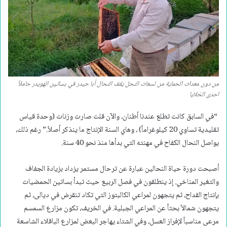
من دون معدات الحماية من لسعات النحل يقف النحال أبا حيدر في بساتين الهويدر حاملاً
احدى الخلايا
“في السابق كانت تطلع عندنا أطنان، والآن قلت صارت وزنات (وحدة قياس
تقليدية تساوي 20 كيلوغراماً) ، وهاي السنة الإنتاج ما ينذكر أصلاً.” رغم ذلك،
يواصل النحال الكفاح في مهنته التي بدأها منذ نحو 40 سنة.
أصبحت دورة حياة النحالين عبارة عن ترحال مستمر يزداد بزيادة الجفاف
والتغير المناخي. إذ ينطلقون في فصل الربيع حيث تبدأ بساتين الحمضيات
بإنتاج القداح، ثم يتجهون لمراعي الكالبتوز التي تكاد تنقرض في ديالى، ثم
يتجهون شمالاً بحثاً عن المراعي الجبلية. في الخريف، تكون مزارع السمسم
مرعى مناسباً لإفراز العسل، وفي الشتاء يهاجر البعض لمزارع الباقلاء الشاسعة