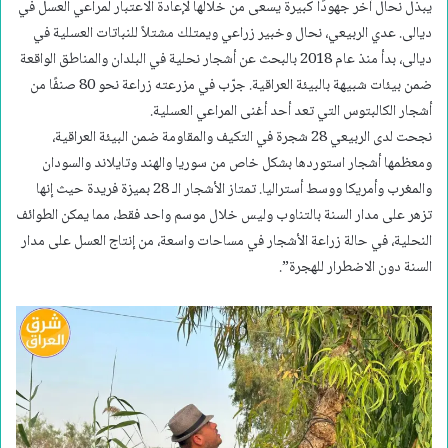
يبذل نحال آخر جهودًا كبيرة يسعى من خلالها لإعادة الاعتبار لمراعي العسل في
ديالى. عدي الربيعي، نحال وخبير زراعي ويمتلك مشتلاً للنباتات العسلية في
ديالى، بدأ منذ عام 2018 بالبحث عن أشجار نحلية في البلدان والمناطق الواقعة
ضمن بيئات شبيهة بالبيئة العراقية. جرّب في مزرعته زراعة نحو 80 صنفًا من
أشجار الكالبتوس التي تعد أحد أغنى المراعي العسلية.
نجحت لدى الربيعي 28 شجرة في التكيف والمقاومة ضمن البيئة العراقية،
ومعظمها أشجار استوردها بشكل خاص من سوريا والهند وتايلاند والسودان
والمغرب وأمريكا ووسط أستراليا. تمتاز الأشجار الـ 28 بميزة فريدة حيث إنها
تزهر على مدار السنة بالتناوب وليس خلال موسم واحد فقط، مما يمكن الطوائف
النحلية، في حالة زراعة الأشجار في مساحات واسعة، من إنتاج العسل على مدار
السنة دون الاضطرار للهجرة”.