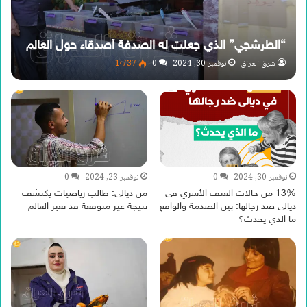
“الطرشجي” الذي جعلت له الصدفة أصدقاء حول العالم
شرق العراق
نوفمبر 30, 2024
0
1٬737
نوفمبر 30, 2024
0
نوفمبر 23, 2024
0
13% من حالات العنف الأسري في
من ديالى: طالب رياضيات يكتشف
ديالى ضد رجالها: بين الصدمة والواقع
نتيجة غير متوقعة قد تغير العالم
ما الذي يحدث؟