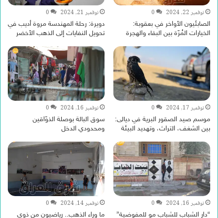
نوفمبر 22, 2024
0
نوفمبر 21, 2024
0
الصابئيون الأواخر في بعقوبة:
دويرة: رحلة المهندسة مروة أديب في
الخيارات المُرّة بين البقاء والهجرة
تحويل النفايات إلى الذهب الأخضر
نوفمبر 17, 2024
0
نوفمبر 16, 2024
0
موسم صيد الصقور البرية في ديالى:
سوق البالة بوصلة الذوّاقين
بين الشغف، التراث، وتهديد البيئة
ومحدودي الدخل
نوفمبر 16, 2024
0
نوفمبر 14, 2024
0
“دار الشباب للشباب مو للمفوضية”
ما وراء الذهب.. رياضيون من ذوي