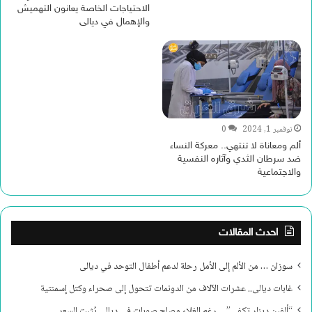
الاحتياجات الخاصة يعانون التهميش
والإهمال في ديالى
نوفمبر 1, 2024
0
ألم ومعاناة لا تنتهي.. معركة النساء
ضد سرطان الثدي وآثاره النفسية
والاجتماعية
احدث المقالات
سوزان … من الألم إلى الأمل رحلة لدعم أطفال التوحد في ديالى
غابات ديالى.. عشرات الآلاف من الدونمات تتحول إلى صحراء وكتل إسمنتية
“ألفين دينار تكفي” …رغم الغلاء مصلح صوبات في ديالى يُثبت السعر