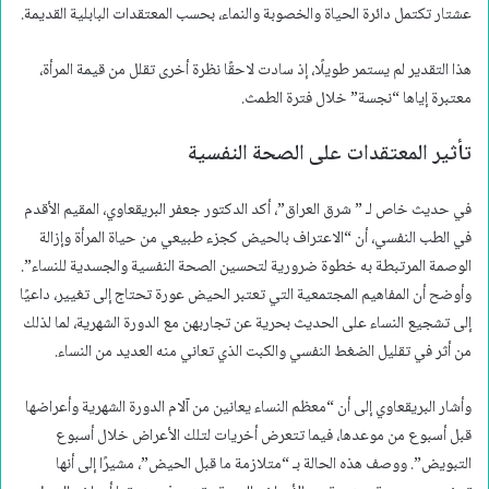
عشتار تكتمل دائرة الحياة والخصوبة والنماء، بحسب المعتقدات البابلية القديمة.
هذا التقدير لم يستمر طويلًا، إذ سادت لاحقًا نظرة أخرى تقلل من قيمة المرأة،
معتبرة إياها “نجسة” خلال فترة الطمث.
تأثير المعتقدات على الصحة النفسية
في حديث خاص لـ ” شرق العراق”، أكد الدكتور جعفر البريقعاوي، المقيم الأقدم
في الطب النفسي، أن “الاعتراف بالحيض كجزء طبيعي من حياة المرأة وإزالة
الوصمة المرتبطة به خطوة ضرورية لتحسين الصحة النفسية والجسدية للنساء”.
وأوضح أن المفاهيم المجتمعية التي تعتبر الحيض عورة تحتاج إلى تغيير، داعيًا
إلى تشجيع النساء على الحديث بحرية عن تجاربهن مع الدورة الشهرية، لما لذلك
من أثر في تقليل الضغط النفسي والكبت الذي تعاني منه العديد من النساء.
وأشار البريقعاوي إلى أن “معظم النساء يعانين من آلام الدورة الشهرية وأعراضها
قبل أسبوع من موعدها، فيما تتعرض أخريات لتلك الأعراض خلال أسبوع
التبويض”. ووصف هذه الحالة بـ “متلازمة ما قبل الحيض”، مشيرًا إلى أنها