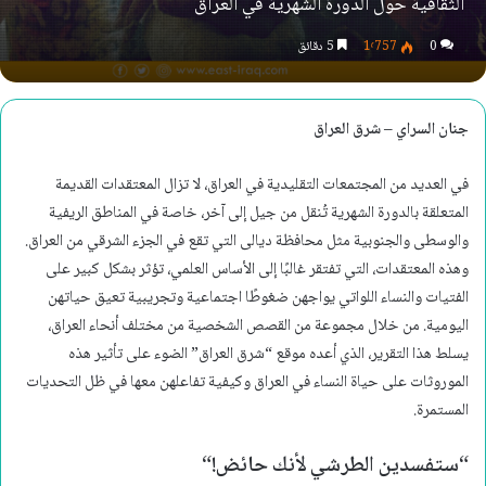
الثقافية حول الدورة الشهرية في العراق
0
1٬757
5 دقائق
جنان السراي – شرق العراق
في العديد من المجتمعات التقليدية في العراق، لا تزال المعتقدات القديمة
المتعلقة بالدورة الشهرية تُنقل من جيل إلى آخر، خاصة في المناطق الريفية
والوسطى والجنوبية مثل محافظة ديالى التي تقع في الجزء الشرقي من العراق.
وهذه المعتقدات، التي تفتقر غالبًا إلى الأساس العلمي، تؤثر بشكل كبير على
الفتيات والنساء اللواتي يواجهن ضغوطًا اجتماعية وتجريبية تعيق حياتهن
اليومية. من خلال مجموعة من القصص الشخصية من مختلف أنحاء العراق،
يسلط هذا التقرير، الذي أعده موقع “شرق العراق” الضوء على تأثير هذه
الموروثات على حياة النساء في العراق وكيفية تفاعلهن معها في ظل التحديات
المستمرة.
“ستفسدين الطرشي لأنك حائض
!
“