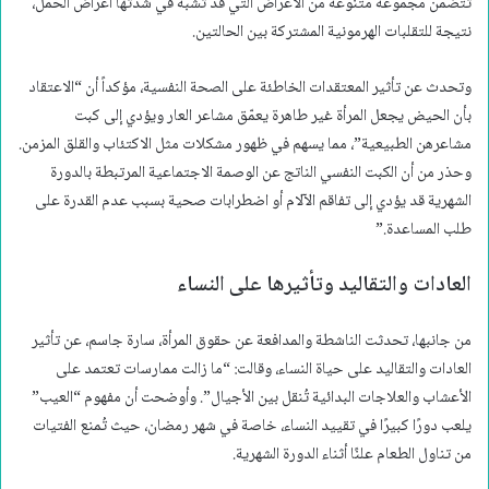
تتضمن مجموعة متنوعة من الأعراض التي قد تشبه في شدتها أعراض الحمل،
نتيجة للتقلبات الهرمونية المشتركة بين الحالتين.
وتحدث عن تأثير المعتقدات الخاطئة على الصحة النفسية، مؤكداً أن “الاعتقاد
بأن الحيض يجعل المرأة غير طاهرة يعمّق مشاعر العار ويؤدي إلى كبت
مشاعرهن الطبيعية”، مما يسهم في ظهور مشكلات مثل الاكتئاب والقلق المزمن.
وحذر من أن الكبت النفسي الناتج عن الوصمة الاجتماعية المرتبطة بالدورة
الشهرية قد يؤدي إلى تفاقم الآلام أو اضطرابات صحية بسبب عدم القدرة على
طلب المساعدة.”
العادات والتقاليد وتأثيرها على النساء
من جانبها، تحدثت الناشطة والمدافعة عن حقوق المرأة، سارة جاسم، عن تأثير
العادات والتقاليد على حياة النساء، وقالت: “ما زالت ممارسات تعتمد على
الأعشاب والعلاجات البدائية تُنقل بين الأجيال”. وأوضحت أن مفهوم “العيب”
يلعب دورًا كبيرًا في تقييد النساء، خاصة في شهر رمضان، حيث تُمنع الفتيات
من تناول الطعام علنًا أثناء الدورة الشهرية.