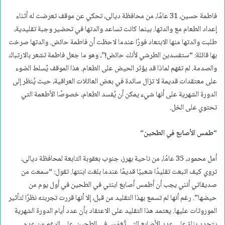
فاطمة حسين، 31 عامًا، من محافظة ديالى، تحكي عن موقف تعرضت له أثناء
إعداد الطعام مع والدتها. بينما كانت تساعد والدتها في تحضير وجبة تقليدية،
طلبت والدتها منها الابتعاد فورًا عندما لاحظت أن فاطمة حائض. والدتها صرخت
بها قائلة: “ستفسدين الطرشي لأنك حائض!”، وهو ما جعل فاطمة تشعر بالارتباك
والصدمة. لم تفهم لماذا قد يؤثر الحيض على الطعام. هذا الموقف يُسلط الضوء
على معتقدات قديمة لا تزال سائدة في بعض العائلات العراقية، حيث يُنظر إلى
الدورة الشهرية على أنها شيء يمكن أن يُفسد الطعام، خصوصًا الأطعمة التي
تحتوي على الخل.
“
طمس الأصابع في الطحين
“
أمل محمود، 35 عامًا، من ناحية بهرز، جنوب بعقوبة التابعة لمحافظة ديالى،
تروي كيف اتبعت تقليدًا شعبيًا قديمًا عندما بلغت ابنتها. تقول: “سمعت من
صديقاتي أنني يجب أن أطمس أصابع ابنتي في الطحين في أول يوم من
حيضها”. رغم أنها لم تسمع بهذا التقليد من قبل، إلا أنها قررت تجربته نظرًا لتأثير
الموروثات عليها. يعتمد هذا التقليد على الاعتقاد بأن عدد أيام الدورة الشهرية
يتحدد بناءً على عدد الأصابع التي تُغمَس في الطحين. على الرغم من عدم