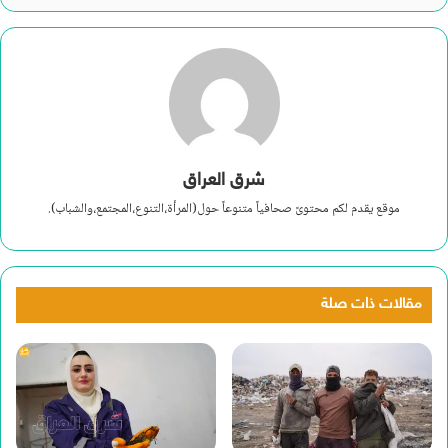
شرق العراق
موقع يقدم لكم محتوىً صحافياً متنوعاً حول(المرأة،التنوع،المجتمع،والشباب).
مقالات ذات صلة