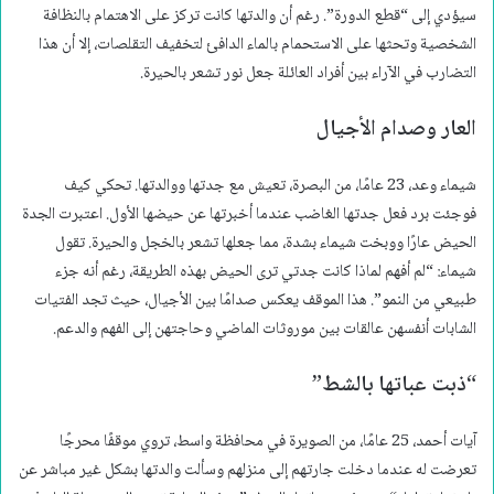
سيؤدي إلى “قطع الدورة”. رغم أن والدتها كانت تركز على الاهتمام بالنظافة
الشخصية وتحثها على الاستحمام بالماء الدافئ لتخفيف التقلصات، إلا أن هذا
التضارب في الآراء بين أفراد العائلة جعل نور تشعر بالحيرة.
العار وصدام الأجيال
شيماء وعد، 23 عامًا، من البصرة، تعيش مع جدتها ووالدتها. تحكي كيف
فوجئت برد فعل جدتها الغاضب عندما أخبرتها عن حيضها الأول. اعتبرت الجدة
الحيض عارًا ووبخت شيماء بشدة، مما جعلها تشعر بالخجل والحيرة. تقول
شيماء: “لم أفهم لماذا كانت جدتي ترى الحيض بهذه الطريقة، رغم أنه جزء
طبيعي من النمو”. هذا الموقف يعكس صدامًا بين الأجيال، حيث تجد الفتيات
الشابات أنفسهن عالقات بين موروثات الماضي وحاجتهن إلى الفهم والدعم.
“ذبت عباتها بالشط”
آيات أحمد، 25 عامًا، من الصويرة في محافظة واسط، تروي موقفًا محرجًا
تعرضت له عندما دخلت جارتهم إلى منزلهم وسألت والدتها بشكل غير مباشر عن