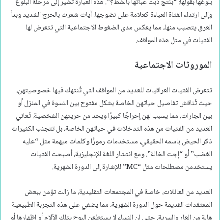
بلوغها بقولها: “بنتچ ذبت عباتها بالشط؟”. هذه العبارة تشير إلى مرحلة البلوغ
وإلى ارتداء الفتاة العباءة كعلامة على نضوجها. آيات شعرت بالحرج الشديد وبدأ
العرق يتصبب منها، مما يعكس مدى الضغوط الاجتماعية التي تتعرض لها
الفتيات في مثل هذه المواقف.
الموروثات الاجتماعية
تتعرض الفتيات العراقيات للعديد من المواقف التي تُنتهك فيها خصوصيتهن،
حيث تُناقش تفاصيل حياتهن الخاصة بشكل مفتوح بين النسوة في المنزل أو
بين الجارات، مما يسبب لهن إحراجًا كبيرًا ويحد من حريتهن الشخصية. تُعاني
العديد من الفتيات من هذه التدخلات في حياتهن الخاصة، بل تتجنب الكثيرات
ذكر الحيض باسمه الحقيقي، مستخدمات رموزًا وكلمات مبهمة مثل “عليه
الغضب” أو “إجت الخالة”. ومع انتشار اللغة الإنجليزية، أصبحت الفتيات
يستخدمن مصطلحات مثل “MC” للإشارة إلى الدورة الشهرية.
العديد من العائلات، خاصة في المجتمعات التقليدية، ما زالت تؤمن ببعض
المعتقدات القديمة حول الدورة الشهرية، مما يضفي على هذه التجربة الطبيعية
هالة من العار والسرية. حتى إن النساء لا يستطعن البوح بتلك الآلام أو إظهارها أو