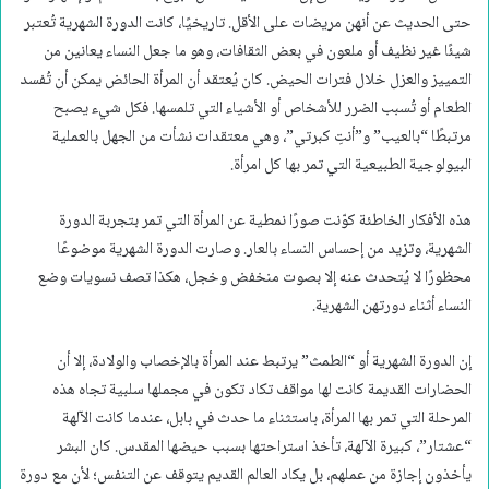
حتى الحديث عن أنهن مريضات على الأقل. تاريخيًا، كانت الدورة الشهرية تُعتبر
شيئًا غير نظيف أو ملعون في بعض الثقافات، وهو ما جعل النساء يعانين من
التمييز والعزل خلال فترات الحيض. كان يُعتقد أن المرأة الحائض يمكن أن تُفسد
الطعام أو تُسبب الضرر للأشخاص أو الأشياء التي تلمسها. فكل شيء يصبح
مرتبطًا “بالعيب” و”أنتِ كبرتي”، وهي معتقدات نشأت من الجهل بالعملية
البيولوجية الطبيعية التي تمر بها كل امرأة.
هذه الأفكار الخاطئة كوّنت صورًا نمطية عن المرأة التي تمر بتجربة الدورة
الشهرية، وتزيد من إحساس النساء بالعار. وصارت الدورة الشهرية موضوعًا
محظورًا لا يُتحدث عنه إلا بصوت منخفض وخجل، هكذا تصف نسويات وضع
النساء أثناء دورتهن الشهرية.
إن الدورة الشهرية أو “الطمث” يرتبط عند المرأة بالإخصاب والولادة، إلا أن
الحضارات القديمة كانت لها مواقف تكاد تكون في مجملها سلبية تجاه هذه
المرحلة التي تمر بها المرأة، باستثناء ما حدث في بابل، عندما كانت الآلهة
“عشتار”، كبيرة الآلهة، تأخذ استراحتها بسبب حيضها المقدس. كان البشر
يأخذون إجازة من عملهم، بل يكاد العالم القديم يتوقف عن التنفس؛ لأن مع دورة