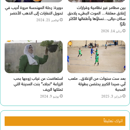
بين مطامر غير نظامية وقرارات
دويرة: رحلة المهندسة مروة أديب في
إغلاق معلقة… الموت البطيء يلاحق
تحويل النفايات إلى الذهب الأخضر
سكان ديالى…نساؤها وأطفالها الأكثر
نوفمبر 21, 2024
تأثرًا
يناير 14, 2026
بعد ست سنوات من الإغلاق.. ملعب
استعاضت عن غياب زوجها بحب
أبي صيدا الكبير يحتضن بطولة
الزراعة “نجلاء” بنت المدينة التي
المحبة
تملكها الريف
فبراير 3, 2025
يونيو 9, 2024
اترك تعليقاً