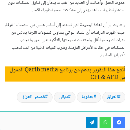
حدوث الحمل. وأضافت أن العديد من الفتيات يلجأن إلى تناول المسكنات دون
استشارة طبية، مما قد يؤدي إلى مشكلات صحية طويلة الأمد.
وأشارت إلى أن العادة الوحيدة التي تستند إلى أساس علمي هي استخدام القرفة،
حيث أظهرت الدراسات أن النساء اللواتي يتناولن كبسولات القرفة يعانين من
انقباضات رحمية أقل. واختتمت نصيحتها بالتأكيد على ضرورة تجنب
المسكنات في حالات الأمراض المزمنة، وشرب كميات كافية من الماء لتجنب
تأثيراتها السلبية.
أنتج هذا التقرير بدعم من برنامج Qarib media الممول
من CFI & AFD
العراق
بعقوبة
ديالى
قصص العراق
تيلقرام